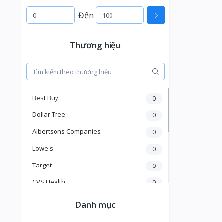
Đến
Thương hiệu
Best Buy
0
Dollar Tree
0
Albertsons Companies
0
Lowe's
0
Target
0
CVS Health
0
The Home Depot
0
Danh mục
Walgreens Boots Alliance
0