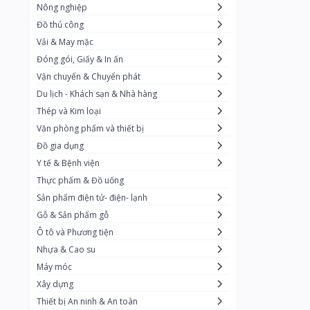
Nông nghiệp
The Kroger Co.
0
Đồ thủ công
Costco
0
Vải & May mặc
Đóng gói, Giấy & In ấn
Amazon
0
Vận chuyển & Chuyển phát
Walmart
3132
Du lịch - Khách sạn & Nhà hàng
Thép và Kim loại
Văn phòng phẩm và thiết bị
Đồ gia dụng
Y tế & Bệnh viện
Thực phẩm & Đồ uống
Sản phẩm điện tử- điện- lạnh
Gỗ & Sản phẩm gỗ
Ô tô và Phương tiện
Nhựa & Cao su
Máy móc
Xây dựng
Thiết bị An ninh & An toàn